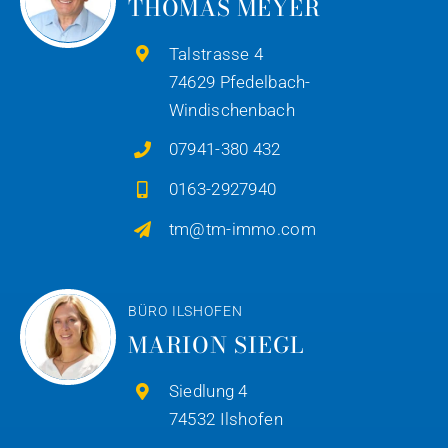
THOMAS MEYER
Talstrasse 4
74629 Pfedelbach-
Windischenbach
07941-380 432
0163-2927940
tm@tm-immo.com
BÜRO ILSHOFEN
MARION SIEGL
Siedlung 4
74532 Ilshofen